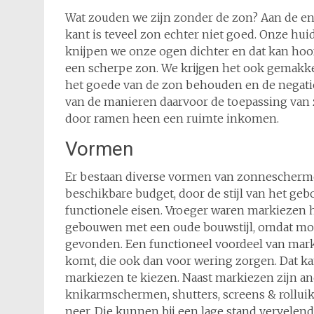
Wat zouden we zijn zonder de zon? Aan de en
kant is teveel zon echter niet goed. Onze hui
knijpen we onze ogen dichter en dat kan ho
een scherpe zon. We krijgen het ook gemakkeli
het goede van de zon behouden en de negatie
van de manieren daarvoor de toepassing va
door ramen heen een ruimte inkomen.
Vormen
Er bestaan diverse vormen van zonnescherme
beschikbare budget, door de stijl van het ge
functionele eisen. Vroeger waren markiezen he
gebouwen met een oude bouwstijl, omdat m
gevonden. Een functioneel voordeel van marki
komt, die ook dan voor wering zorgen. Dat 
markiezen te kiezen. Naast markiezen zijn 
knikarmschermen, shutters, screens & rollui
neer. Die kunnen bij een lage stand vervelend