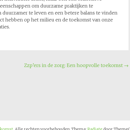
meenschappen om duurzame praktijken te
m duurzamer te leven en een betere balans te vinden
act hebben op het milieu en de toekomst van onze
ties.
Zzp’ers in de zorg: Een hoopvolle toekomst
→
ekomst
. Alle rechten voorbehouden. Thema:
Radiate
door ThemeGr