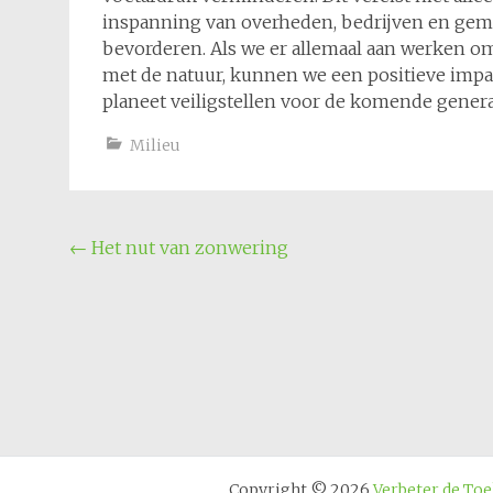
inspanning van overheden, bedrijven en ge
bevorderen. Als we er allemaal aan werken o
met de natuur, kunnen we een positieve imp
planeet veiligstellen voor de komende genera
Milieu
Bericht
←
Het nut van zonwering
navigatie
Copyright © 2026
Verbeter de To